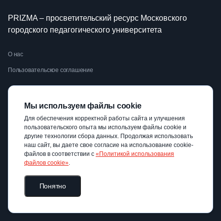
PRIZMA – просветительский ресурс Московского
городского педагогического университета
О нас
Пользовательское соглашение
Разделы сайта
Мы используем файлы cookie
Для обеспечения корректной работы сайта и улучшения
Темы
пользовательского опыта мы используем файлы cookie и
другие технологии сбора данных. Продолжая использовать
Публикации
наш сайт, вы даете свое согласие на использование cookie-
файлов в соответствии с
«Политикой использования
файлов cookie»
.
Видео
Библиотека
Понятно
Авторы