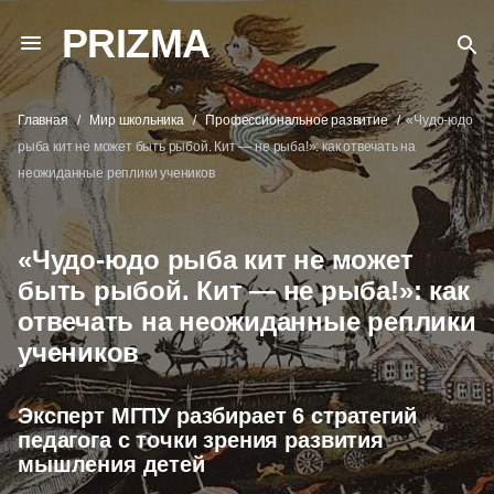
PRIZMA
Главная
Мир школьника
Профессиональное развитие
«Чудо-юдо
рыба кит не может быть рыбой. Кит — не рыба!»: как отвечать на
неожиданные реплики учеников
«Чудо-юдо рыба кит не может
быть рыбой. Кит — не рыба!»: как
отвечать на неожиданные реплики
учеников
Эксперт МГПУ разбирает 6 стратегий
педагога с точки зрения развития
мышления детей