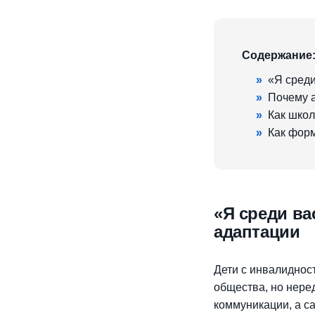
Содержание
»
«Я среди
»
Почему а
»
Как шко
»
Как форм
«Я среди ва
адаптации
Дети с инвалиднос
общества, но нере
коммуникации, а с