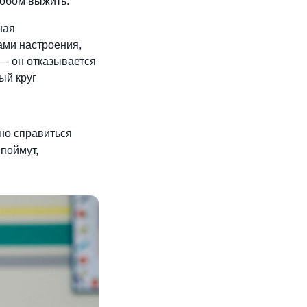
собом выжить.
ная
ми настроения,
 — он отказывается
ый круг
но справиться
поймут,