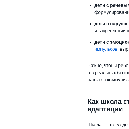
дети с речев
формулировании
дети с наруше
и закреплении 
дети с эмоци
импульсов
, вы
Важно, чтобы ребе
а в реальных быто
навыков коммуника
Как школа 
адаптации
Школа — это модел