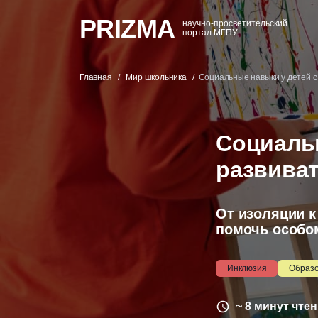
PRIZMA
научно-просветительский
портал МГПУ
Главная
Мир школьника
Социальные навыки у детей с 
Социальн
развиват
От изоляции к
помочь особо
Инклюзия
Образо
~ 8 минут чте