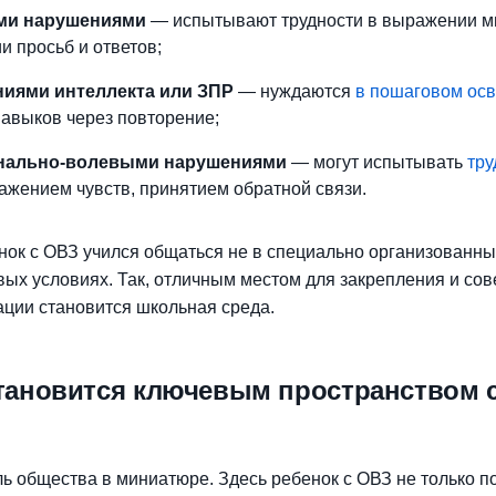
ыми нарушениями
— испытывают трудности в выражении м
 просьб и ответов;
ниями интеллекта или ЗПР
— нуждаются
в пошаговом ос
навыков через повторение;
онально-волевыми нарушениями
— могут испытывать
тру
ражением чувств, принятием обратной связи.
нок с ОВЗ учился общаться не в специально организованны
вых условиях. Так, отличным местом для закрепления и с
ции становится школьная среда.
становится ключевым пространством 
ь общества в миниатюре. Здесь ребенок с ОВЗ не только п