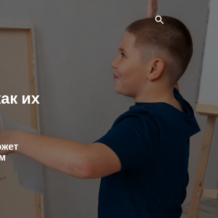
ак их
ожет
ям