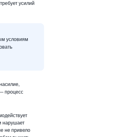
требует усилий
ым условиям
овать
насилие,
 — процесс
имодействует
и нарушает
ие не привело