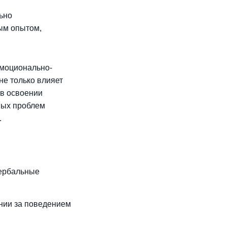
ьно
ым опытом,
эмоционально-
не только влияет
 в освоении
ных проблем
.
вербальные
нии за поведением