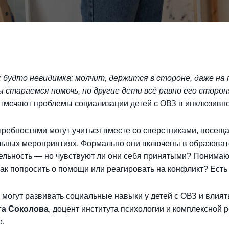
к будто невидимка: молчит, держится в стороне, даже на
ы стараемся помочь, но другие дети всё равно его стор
отмечают проблемы социализации детей с ОВЗ в инклюзивно
требностями могут учиться вместе со сверстниками, посеща
льных мероприятиях. Формально они включены в образова
ельность — но чувствуют ли они себя принятыми? Понимают
ак попросить о помощи или реагировать на конфликт? Есть 
и могут развивать социальные навыки у детей с ОВЗ и влият
га Соколова
, доцент института психологии и комплексной
е.