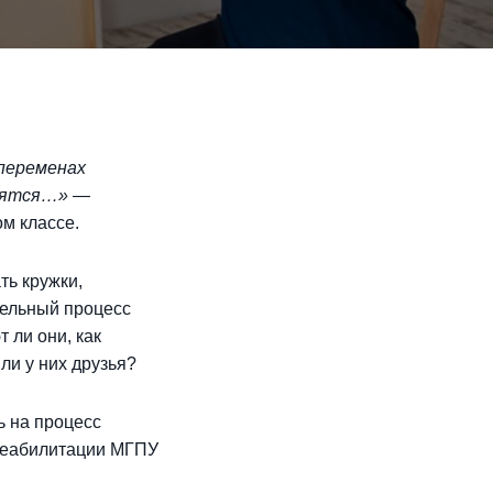
 переменах
онятся…»
—
м классе.
ть кружки,
тельный процесс
 ли они, как
ли у них друзья?
ь на процесс
 реабилитации МГПУ