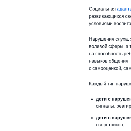
Социальная
адапт
развивающихся све
условиями воспита
Нарушения слуха, з
волевой сферы, а 
на способность реб
навыков общения. 
с самооценкой, са
Каждый тип наруше
дети с наруше
сигналы, реаги
дети с наруше
сверстников;