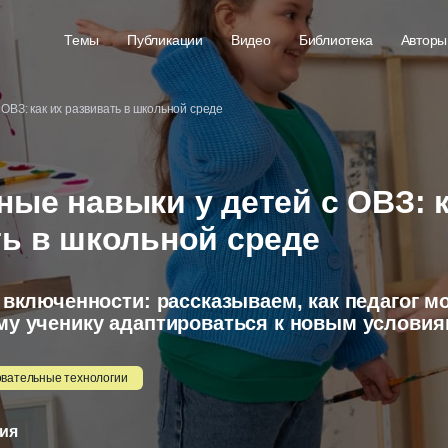
Темы
Публикации
Видео
Библиотека
Авторы
ОВЗ: как их развивать в школьной среде
ые навыки у детей с ОВЗ: к
ь в школьной среде
 включенности: рассказываем, как педагог м
му ученику адаптироваться к новым услови
вательные технологии
ния