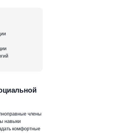
ции
ции
огий
социальной
олноправные члены
ты навыки
оздать комфортные