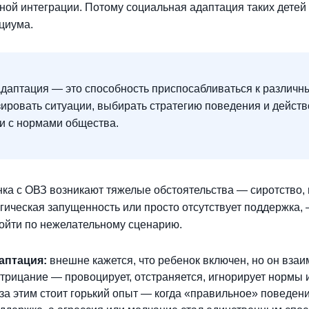
ной интеграции. Потому социальная адаптация таких детей 
циума.
даптация — это способность приспосабливаться к различн
зировать ситуации, выбирать стратегию поведения и действ
ии с нормами общества.
нка с ОВЗ возникают тяжелые обстоятельства — сиротство, 
огическая запущенность или просто отсутствует поддержка,
ойти по нежелательному сценарию.
аптация:
внешне кажется, что ребенок включен, но он вза
отрицание — провоцирует, отстраняется, игнорирует нормы 
 за этим стоит горький опыт — когда «правильное» поведен