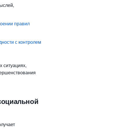
ыслей,
воении правил
дности с контролем
х ситуациях,
овершенствования
социальной
олучает