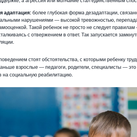
оддержке, а агрессия или молчание стал единственным спо
я адаптация:
более глубокая форма дезадаптации, связан
нальными нарушениями — высокой тревожностью, перепада
амооценкой. Такой ребенок не просто не следует правилам
сталкиваясь с отвержением в ответ. Так запускается замкнут
ляции.
поведением стоят обстоятельства, с которыми ребенку труд
раньше взрослые — педагоги, родители, специалисты — это 
в на социальную реабилитацию.