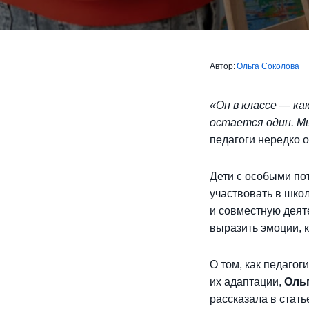
Автор:
Ольга Соколова
«Он в классе — ка
остается один. М
педагоги нередко 
Дети с особыми по
участвовать в шко
и совместную деят
выразить эмоции, к
О том, как педагог
их адаптации,
Оль
рассказала в стать