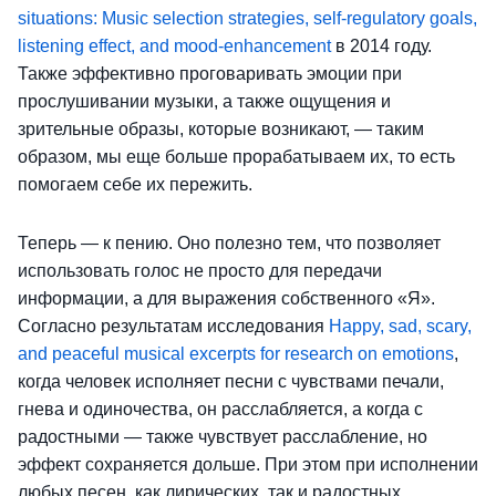
situations: Music selection strategies, self-regulatory goals,
listening effect, and mood-enhancement
в 2014 году.
Также эффективно проговаривать эмоции при
прослушивании музыки, а также ощущения и
зрительные образы, которые возникают, — таким
образом, мы еще больше прорабатываем их, то есть
помогаем себе их пережить.
Теперь — к пению. Оно полезно тем, что позволяет
использовать голос не просто для передачи
информации, а для выражения собственного «Я».
Согласно результатам исследования
Happy, sad, scary,
and peaceful musical excerpts for research on emotions
,
когда человек исполняет песни с чувствами печали,
гнева и одиночества, он расслабляется, а когда с
радостными — также чувствует расслабление, но
эффект сохраняется дольше. При этом при исполнении
любых песен, как лирических, так и радостных,