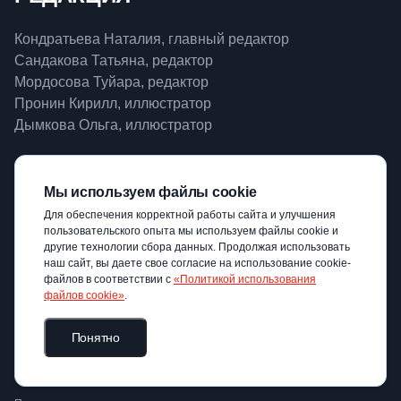
Кондратьева Наталия, главный редактор
Сандакова Татьяна, редактор
Мордосова Туйара, редактор
Пронин Кирилл, иллюстратор
Дымкова Ольга, иллюстратор
КОНТАКТЫ
Мы используем файлы cookie
Для обеспечения корректной работы сайта и улучшения
Россия, Москва, ул. Панфёрова, 14
пользовательского опыта мы используем файлы cookie и
prizma@mgpu.ru
другие технологии сбора данных. Продолжая использовать
наш сайт, вы даете свое согласие на использование cookie-
файлов в соответствии с
«Политикой использования
файлов cookie»
.
PRIZMA – просветительский ресурс Московского
городского педагогического университета
Понятно
О нас