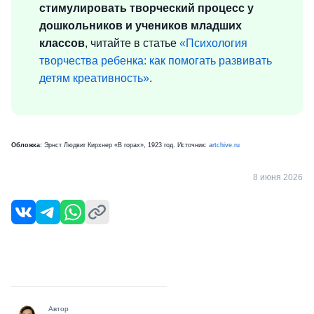
стимулировать творческий процесс у
дошкольников и учеников младших
классов
, читайте в статье
«Психология
творчества
ребенка
: как помогать развивать
детям креативность»
.
Обложка:
Эрнст Людвиг Кирхнер «В горах», 1923 год. Источник:
artchive.ru
8 июня 2026
Автор