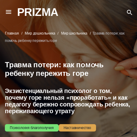
PRIZMA
Главная
Мир дошкольника
Мир школьника
Травма потери: как
помочь ребенку пережить горе
Травма потери: как помочь
ребенку пережить горе
Экзистенциальный психолог о том,
почему горе нельзя «проработать» и как
педагогу бережно сопровождать ребенка,
переживающего утрату
Психология благополучия
Наставничество