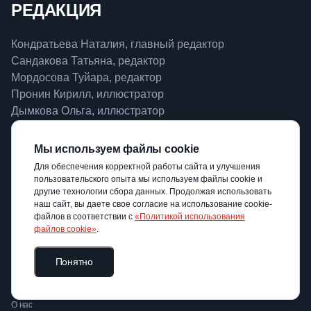
РЕДАКЦИЯ
Кондратьева Наталия, главный редактор
Сандакова Татьяна, редактор
Мордосова Туйара, редактор
Пронин Кирилл, иллюстратор
Дымкова Ольга, иллюстратор
Мы используем файлы cookie
КОНТАКТЫ
Для обеспечения корректной работы сайта и улучшения
пользовательского опыта мы используем файлы cookie и
Россия, Москва, ул. Панфёрова, 14
другие технологии сбора данных. Продолжая использовать
наш сайт, вы даете свое согласие на использование cookie-
prizma@mgpu.ru
файлов в соответствии с
«Политикой использования
файлов cookie»
.
PRIZMA – просветительский ресурс Московского
Понятно
городского педагогического университета
О нас