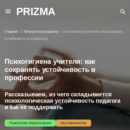
PRIZMA
Главная
Личностное развитие
Психогигиена учителя: как сохранять
устойчивость в профессии
Психогигиена учителя: как
сохранять устойчивость в
профессии
Рассказываем, из чего складывается
психологическая устойчивость педагога
и как ее поддержать
Психология благополучия
Наставничество