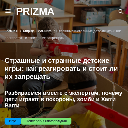
PRIZMA
Главная
Мир дошкольника
Страшные и странные детские игры: как
реагировать и стоит ли их запрещать
Страшные и странные детские
игры: как реагировать и стоит ли
их запрещать
Разбираемся вместе с экспертом, почему
дети играют в похороны, зомби и Хагги
Вагги
Игра
Психология благополучия