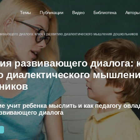
Темы
Публикации
Видео
Библиотека
Авторы
вивающего диалога: ключ к развитию диалектического мышления дошкольников
ия развивающего диалога: 
ю диалектического мышлен
ников
е учит ребенка мыслить и как педагогу овла
азвивающего диалога