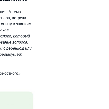
ния. А тема
спора, встречи
и опыту и знаниям
наков
ослого, который
вание вопроса,
и с ребенком или
предыдущей:
рхностного»