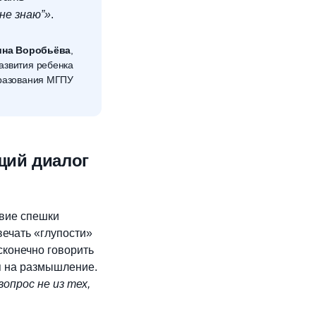
не знаю”»
.
ина Воробьёва
,
азвития ребенка
бразования МГПУ
щий диалог
твие спешки
вечать «глупости»
сконечно говорить
мя на размышление.
опрос не из тех,