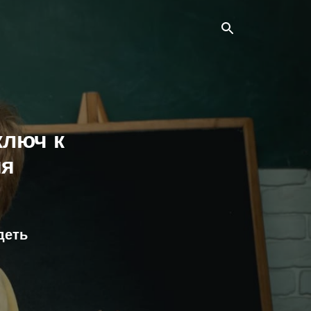
ключ к
ия
деть