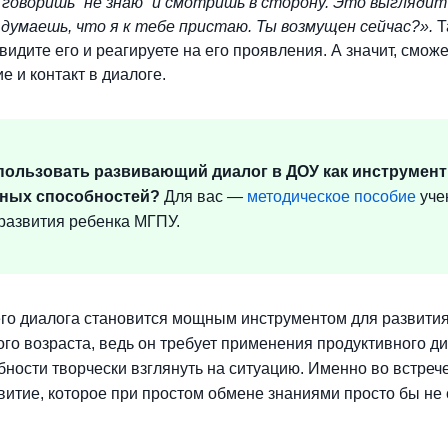
 говоришь “не знаю” и смотришь в сторону. Это выглядит
думаешь, что я к тебе пристаю. Ты возмущен сейчас?».
Т
 видите его и реагируете на его проявления. А значит, смож
 и контакт в диалоге.
пользовать развивающий диалог в ДОУ как инструмент
ных способностей?
Для вас
—
методическое пособие
уче
развития ребенка МГПУ.
о диалога становится мощным инструментом для развития 
ого возраста, ведь он требует применения продуктивного д
ности творчески взглянуть на ситуацию. Именно во встре
витие, которое при простом обмене знаниями просто бы не 