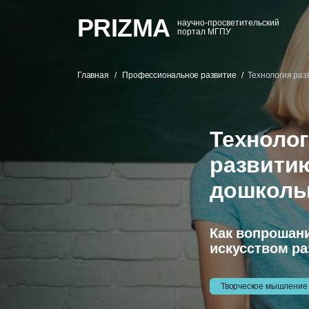
PRIZMA
научно-просветительский
портал МГПУ
Главная
Профессиональное развитие
Технология раз
Технолог
развити
дошколь
Как вопрошани
искусством р
Творческое мышление