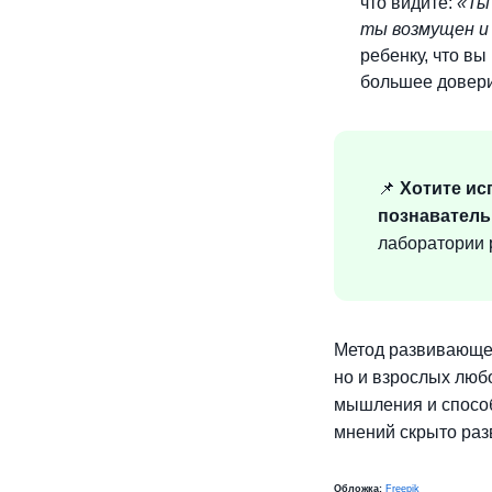
что видите:
«Ты
ты возмущен и 
ребенку, что вы
большее доверие
📌
Хотите ис
познаватель
лаборатории 
Метод развивающег
но и взрослых люб
мышления и способ
мнений скрыто раз
Обложка:
Freepik