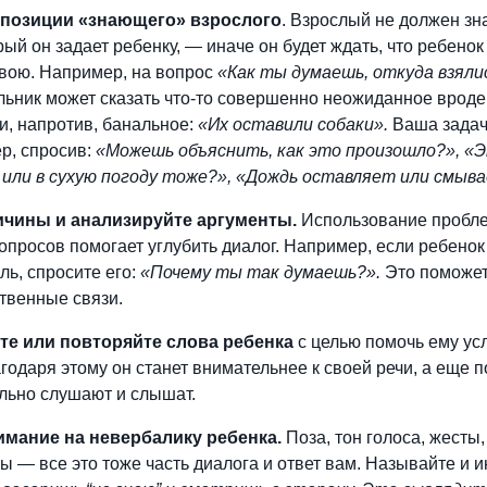
 позиции «знающего» взрослого
. Взрослый не должен зн
рый он задает ребенку, — иначе он будет ждать, что ребенок
свою. Например, на вопрос
«Как ты думаешь, откуда взяли
ьник может сказать что-то совершенно неожиданное вроде
и, напротив, банальное:
«Их оставили собаки».
Ваша задач
ер, спросив:
«Можешь объяснить, как это произошло?», «
 или в сухую погоду тоже?», «Дождь оставляет или смыв
ичины и анализируйте аргументы.
Использование пробл
опросов помогает углубить диалог. Например, если ребено
ь, спросите его:
«Почему ты так думаешь?».
Это поможет
твенные связи.
е или повторяйте слова ребенка
с целью помочь ему ус
годаря этому он станет внимательнее к своей речи, а еще п
ельно слушают и слышат.
мание на невербалику ребенка.
Поза, тон голоса, жесты,
зы
—
все это тоже часть диалога и ответ вам. Называйте и и