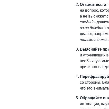
Откажитесь от
на вопрос, кото
а не выскажет 
следы?»
дошкол
из-за дождя»
ил
диалог, наприм
только в дождь
Выясняйте пр
и уточняющих в
необычную мысл
причинно-следс
Перефразируйт
со стороны. Бла
что его внимат
Обращайте вни
интонации, пау