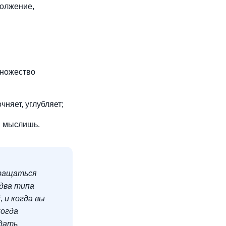
должение,
множество
няет, углубляет;
ы мыслишь.
бращаться
 два типа
 и когда вы
когда
адать