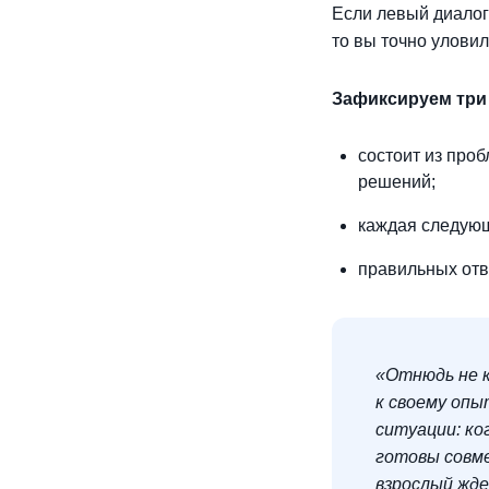
Если левый диалог
то вы точно уловил
Зафиксируем три
состоит из про
решений;
каждая следующ
правильных отв
«Отнюдь не 
к своему опы
ситуации: ко
готовы совме
взрослый жде