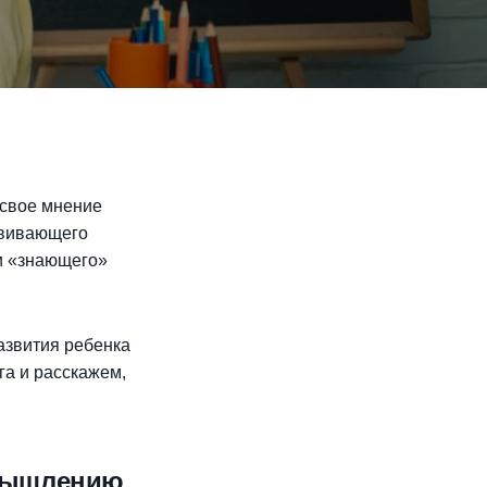
 свое мнение
звивающего
ии «знающего»
азвития ребенка
а и расскажем,
 мышлению