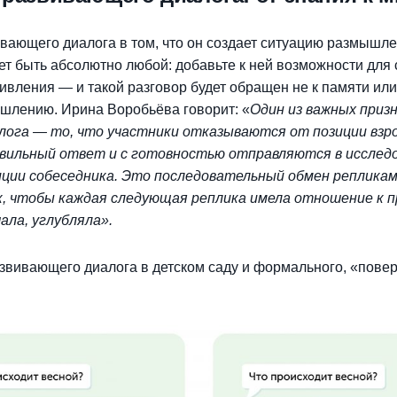
вающего диалога в том, что он создает ситуацию размышле
ет быть абсолютно любой: добавьте к ней возможности для 
дивления
—
и такой разговор будет обращен не к памяти ил
мышлению. Ирина Воробьёва говорит: «
Один из важных приз
лога — то, что участники отказываются от позиции взр
авильный ответ и с готовностью отправляются в исследо
иции собеседника. Это последовательный обмен репликам
к, чтобы каждая следующая реплика имела отношение к 
ала, углубляла».
звивающего диалога в детском саду и формального, «пове