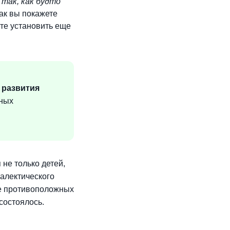
 так, как будто
ак вы покажете
ете установить еще
 развития
ных
не только детей,
иалектического
че противоположных
состоялось.