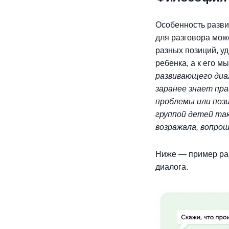
Особенность разви
для разговора мож
разных позиций, у
ребенка, а к его 
развивающего диа
заранее знает пр
проблемы или поз
группой детей та
возражала, вопрош
Ниже
—
пример ра
диалога.