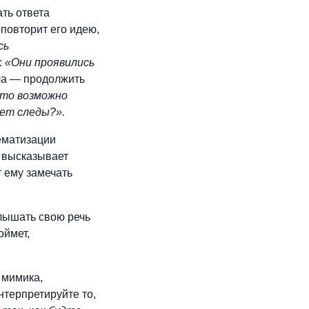
ать ответа
 повторит его идею,
сь
:
«Они проявились
а — продолжить
Это возможно
ает следы?».
ематизации
к высказывает
 ему замечать
лышать свою речь
оймет,
 мимика,
нтерпретируйте то,