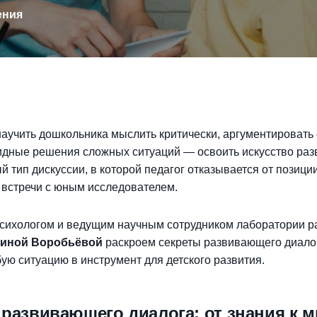
ения
научить дошкольника мыслить критически, аргументировать
идные решения сложных ситуаций — освоить искусство ра
й тип дискуссии, в которой педагог отказывается от позиц
у встречи с юным исследователем.
психологом и ведущим научным сотрудником лаборатории р
иной Воробьёвой
раскроем секреты развивающего диалог
ую ситуацию в инструмент для детского развития.
развивающего диалога: от знания к