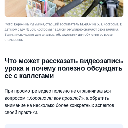
Фото: Вероника Кузьмина, старший воспитатель МБДОУ № 56 г. Кострома. В
Фото: Вероника Кузьмина, старший воспитатель МБДОУ № 56 г. Кострома. В
Фото: Вероника Кузьмина, старший воспитатель МБДОУ № 56 г. Кострома. В
детском саду № 56 г. Костромы педагоги регулярно снимают свои занятия.
детском саду № 56 г. Костромы педагоги регулярно снимают свои занятия.
детском саду № 56 г. Костромы педагоги регулярно снимают свои занятия.
Записи используют для анализа, обсуждения и для обучения во время
Записи используют для анализа, обсуждения и для обучения во время
Записи используют для анализа, обсуждения и для обучения во время
стажировок.
стажировок.
стажировок.
Что может рассказать видеозапись
урока и почему полезно обсуждать
ее с коллегами
При просмотре видео полезно не ограничиваться
вопросом
«Хорошо ли все прошло?»,
а обратить
внимание на несколько более конкретных аспектов
своей практики.