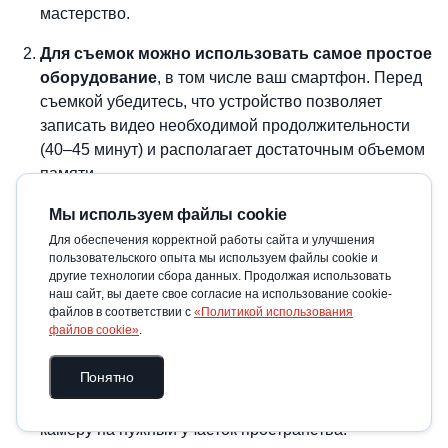
мастерство.
Для съемок можно использовать самое простое
оборудование
, в том числе ваш смартфон. Перед
съемкой убедитесь, что устройство позволяет
записать видео необходимой продолжительности
(40–45 минут) и располагает достаточным объемом
памяти.
Обдумайте, на чем вы хотите сфокусироваться
Мы используем файлы cookie
в первую очередь
: на наблюдении за классом в
Для обеспечения корректной работы сайта и улучшения
пользовательского опыта мы используем файлы cookie и
целом или за какими-то отдельными учениками. От
другие технологии сбора данных. Продолжая использовать
этого будет зависеть расположение камеры. Если
наш сайт, вы даете свое согласие на использование cookie-
вас интересует общая динамика класса, камеру
файлов в соответствии с
«Политикой использования
файлов cookie»
.
следует расположить так, чтобы в кадр попадало
как можно больше участников процесса. Если
Понятно
внимание необходимо сосредоточить на отдельных
учениках или определенной зоне класса, направьте
камеру на нужный участок пространства.