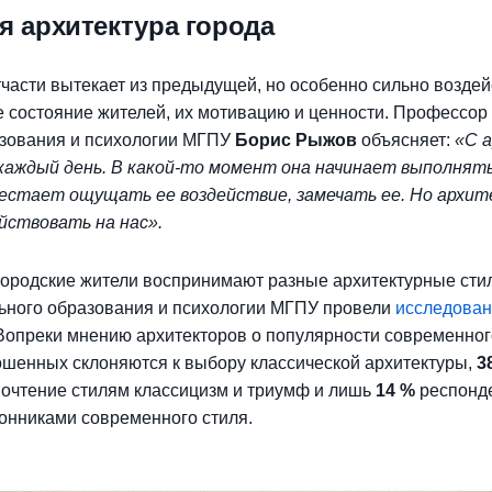
я архитектура города
тчасти вытекает из предыдущей, но особенно сильно воздей
е состояние жителей, их мотивацию и ценности. Профессор
азования и психологии МГПУ
Борис Рыжов
объясняет:
«С 
аждый день. В какой-то момент она начинает выполнять 
рестает ощущать ее воздействие, замечать ее. Но архи
йствовать на нас».
 городские жители воспринимают разные архитектурные стил
ьного образования и психологии МГПУ провели
исследова
 Вопреки мнению архитекторов о популярности современног
шенных склоняются к выбору классической архитектуры,
3
очтение стилям классицизм и триумф и лишь
14 %
респонд
онниками современного стиля.