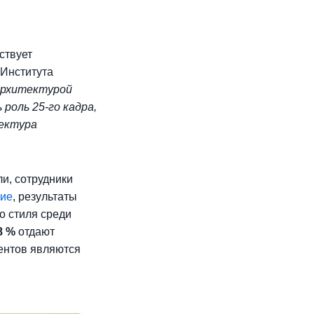
ствует
 Института
архитектурой
роль 25-го кадра,
тектура
и, сотрудники
ние
, результаты
о стиля среди
8 %
отдают
ентов являются