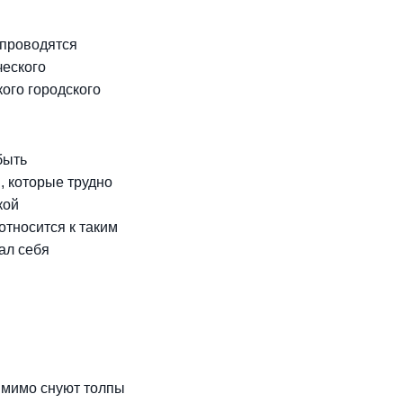
 проводятся
ческого
ого городского
быть
 которые трудно
кой
тносится к таким
ал себя
 мимо снуют толпы