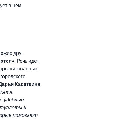
ует в нем
хожих друг
ются»
. Речь идет
 организованных
 городского
Дарья Касаткина
льная,
и удобные
 туалеты и
торые помогают