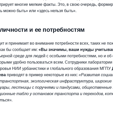
трирует многие мелкие факты. Это, в свою очередь, формир
ь можно быть» или «здесь нельзя быть».
личности и ее потребностям
ит и принимает во внимание потребности всех, таких не по
 как бы сообщает им:
«Вы значимы, ваши нужды учитыва
рьерной среде для людей с особыми потребностями, но и об
торыми удобно пользоваться всем. Сотрудники лаборатории
оровья НИИ урбанистики и глобального образования МГПУ
ева
приводят в пример некоторые из них:
«Развитая социа
 транспортная, экологическая инфраструктура, широкие 
ары, лестницы с поручнями и пандусами, общественные
ционные табло у остановок транспорта и переходов, ко
ться».