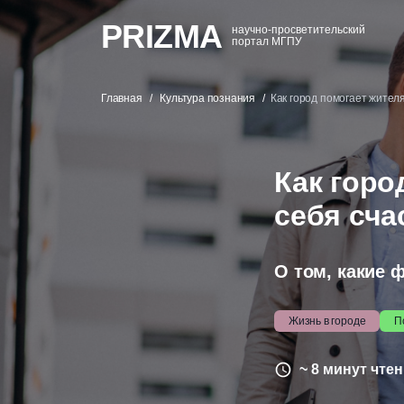
PRIZMA
научно-просветительский
портал МГПУ
Главная
Культура познания
Как город помогает жител
Как горо
себя сч
О том, какие 
Жизнь в городе
П
~ 8 минут чте