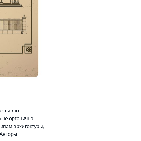
рессивно
 не органично
ципам архитектуры,
 Авторы