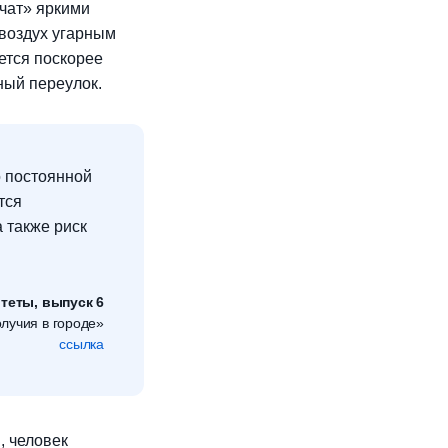
чат» яркими
 воздух угарным
ется поскорее
ный переулок.
о постоянной
тся
 также риск
итеты, выпуск 6
олучия в городе»
ссылка
, человек