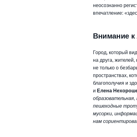
неосознанно регис
впечатление: «здес
Внимание к 
Город, который вид
на друга, жителей,
не только о безба
пространствах, ко
благополучия и зд
и
Елена Нехорош
образовательная,
пешеходные троту
мусорки, информа
нам сориентирова