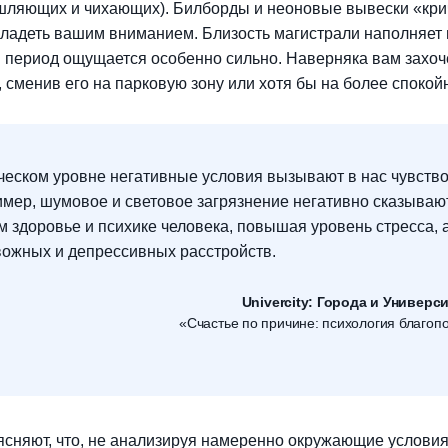
шляющих и чихающих). Билборды и неоновые вывески «кри
владеть вашим вниманием. Близость магистрали наполняет
ий период ощущается особенно сильно. Наверняка вам захоч
, сменив его на парковую зону или хотя бы на более спокой
ческом уровне негативные условия вызывают в нас чувств
имер, шумовое и световое загрязнение негативно сказываю
 здоровье и психике человека, повышая уровень стресса, а
вожных и депрессивных расстройств.
Univercity: Города и Универс
«Счастье по причине: психология благоп
ясняют, что, не анализируя намеренно окружающие условия