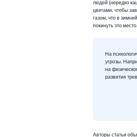
людей (нередко ка
цветами, чтобы за
газом, что в зимн
покинуть это место
На психологи
угрозы. Напр
на физическом
развития тре
Авторы статьи объ