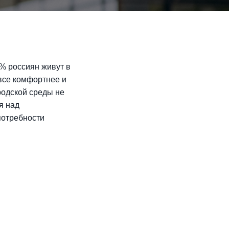
 % россиян живут в
 все комфортнее и
родской среды не
я над
потребности