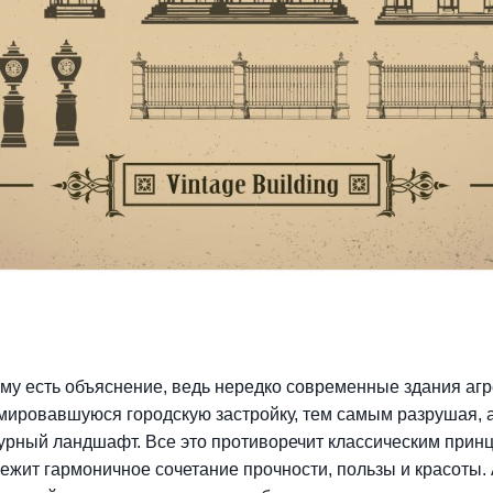
ому есть объяснение, ведь нередко современные здания аг
ировавшуюся городскую застройку, тем самым разрушая, а
урный ландшафт. Все это противоречит классическим прин
лежит гармоничное сочетание прочности, пользы и красоты.