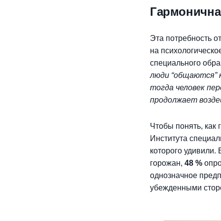
Гармонична
Эта потребность о
на психологическо
специального обр
люди “общаются” к
тогда человек пе
продолжает возде
Чтобы понять, как
Института специал
которого удивили.
горожан,
48 %
опро
однозначное предп
убежденными стор