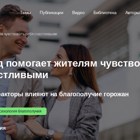
Темы
Публикации
Видео
Библиотека
Авторы
ям чувствовать себя счастливыми
д помогает жителям чувств
астливыми
факторы влияют на благополучие горожан
сихология благополучия
ния