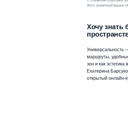
1. Снижение пороговых п
3. Обозначение приближе
2. Минимизация физическ
Фото: гранитный карьер «
Фото: Александр Артеменк
Фото: Spacedrone808, www.
Хочу знать
пространст
Универсальность 
маршруты, удобные
зон и как эстетика
Екатерина Барсуко
открытый онлайн-