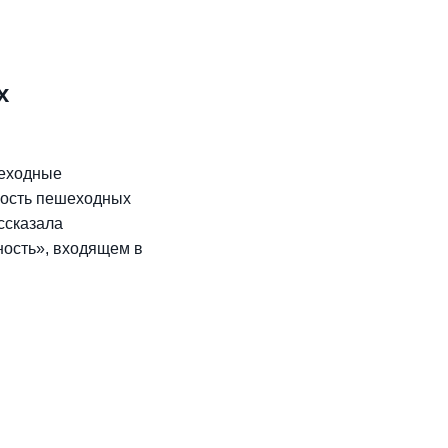
х
шеходные
ность пешеходных
ссказала
ность», входящем в