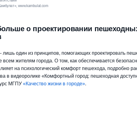
репятствий
ния к пешеходному переходу
их усилий
Камбулат», www.kambulat.com
ов / ТАСС, www.autonews.ru
freepik.com
 больше о проектировании пешеходны
в
— лишь один из принципов, помогающих проектировать пе
 всем жителям города. О том, как обеспечивается безопас
 влияет на психологический комфорт пешехода, подробно ра
ва в видеоролике «Комфортный город: пешеходная доступ
курс МГПУ
«Качество жизни в городе»
.