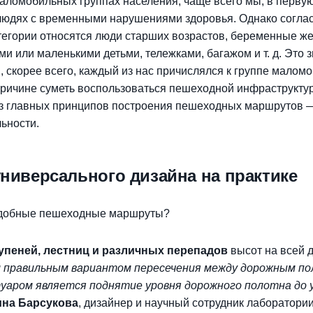
 маломобильных группах населения, чаще всего мы, в перву
людях с временными нарушениями здоровья. Однако согла
категории относятся люди старших возрастов, беременные 
ми или маленькими детьми, тележками, багажом и т. д. Это зн
, скорее всего, каждый из нас причислялся к группе малом
причине суметь воспользоваться пешеходной инфраструкту
из главных принципов построения пешеходных маршрутов 
ьности.
ниверсального дизайна на практике
 удобные пешеходные маршруты?
упеней, лестниц и различных перепадов
высот на всей 
 правильным вариантом пересечения между дорожным по
аром является поднятие уровня дорожного полотна до 
ина Барсукова
, дизайнер и научный сотрудник лаборатори