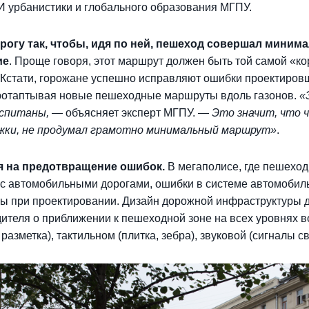
 урбанистики и глобального образования МГПУ.
огу так, чтобы, идя по ней, пешеход совершал миним
ие
. Проще говоря, этот маршрут должен быть той самой «ко
Б. Кстати, горожане успешно исправляют ошибки проектиров
протаптывая новые пешеходные маршруты вдоль газонов.
«
оспитаны,
— объясняет эксперт МГПУ. —
Это значит, что 
жки, не продумал грамотно минимальный маршрут»
.
я на предотвращение ошибок.
В мегаполисе, где пешехо
к с автомобильными дорогами, ошибки в системе автомобил
ы при проектировании. Дизайн дорожной инфраструктуры 
ителя о приближении к пешеходной зоне на всех уровнях в
 разметка), тактильном (плитка, зебра), звуковой (сигналы с