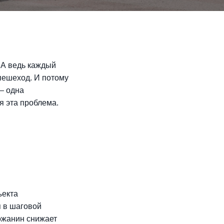
 А ведь каждый
пешеход. И потому
— одна
я эта проблема.
ъекта
я в шаговой
рожанин снижает