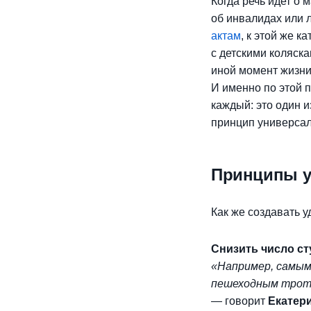
Когда речь идет о
об инвалидах или 
актам
, к этой же 
с детскими коляска
иной момент жизни
И именно по этой 
каждый: это один 
принцип универсал
Принципы у
Как же создавать
Снизить число ст
«Например, самым
пешеходным троту
— говорит
Екатер