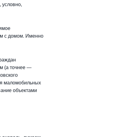
 условно,
димое
ом с домом. Именно
граждан
м (а точнее —
ковского
для маломобильных
вание объектами