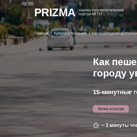
PRIZMA
научно-просветительский
портал МГПУ
Главная
Культура познания
Как пешеходная доступнос
Как пеше
городу у
15-минутные г
Жизнь в городе
~ 3 минуты чт