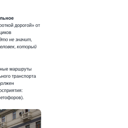
альное
роткой дорогой» от
щиков
Это не значит,
человек, который
дные маршруты
ьного транспорта
должен
осприятия:
ветофоров).