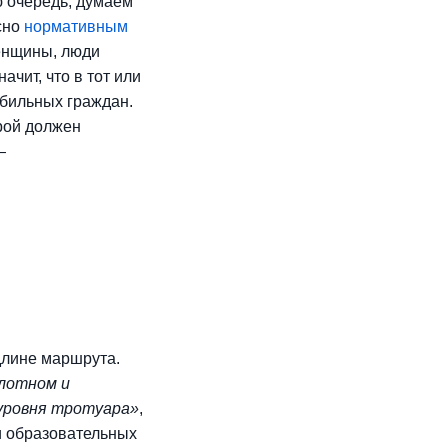
ю очередь, думаем
сно
нормативным
женщины, люди
ачит, что в тот или
обильных граждан.
рой должен
—
длине маршрута.
лотном и
уровня тротуара»
,
и образовательных