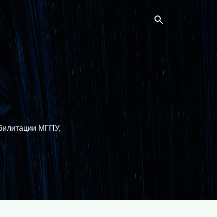
билитации МГПУ,