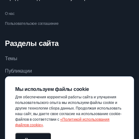
О нас
Пользовательское соглашение
Разделы сайта
Темы
Публикации
Видео
Мы используем файлы cookie
Библиотека
Для обеспечения корректной работы сайта и улучшения
пользовательского опыта мы используем файлы cookie и
Авторы
другие технологии сбора данных. Продолжая использовать
наш сайт, вы даете свое согласие на использование cookie-
файлов в соответствии с
«Политикой использования
файлов cookie»
.