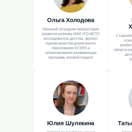
Ольга Холодова
Х
Научный сотрудник лаборатории
развития ребенка НИИ УГО МГПУ,
Старший 
исследователь детства, эксперт
псих
оценки качества дошкольного
реабил
образования ECERS и
области н
проектирования развивающих
дете
программ, игровой педагог
п
Юлия Шулекина
Тать