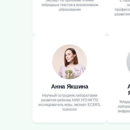
Эксперт по проблеме чтения
Cтарш
гибридных текстов в инклюзивном
л
образовании
професс
развити
Анна Якшина
Научный сотрудник лаборатории
развития ребенка НИИ УГО МГПУ,
Младш
исследователь игры, эксперт ECERS,
лабора
психолог
инфрас