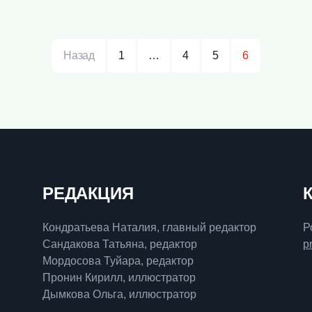
Назад
1
…
4
5
6
РЕДАКЦИЯ
Кондратьева Наталия, главный редактор
Р
Сандакова Татьяна, редактор
p
Мордосова Туйара, редактор
Пронин Кирилл, иллюстратор
Дымкова Ольга, иллюстратор