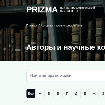
PRIZMA
научно-просветительский
портал МГПУ
Главная
Авторы и научные консультанты
Авторы и научные к
Все
А
Б
В
Г
Д
Е
Ж
З