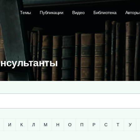
Темы
Публикации
Видео
Библиотека
Авторы
онсультанты
И
К
Л
М
Н
О
П
Р
С
Т
У