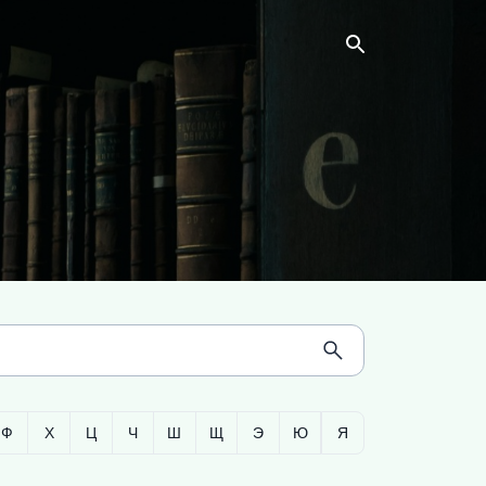
Ф
Х
Ц
Ч
Ш
Щ
Э
Ю
Я