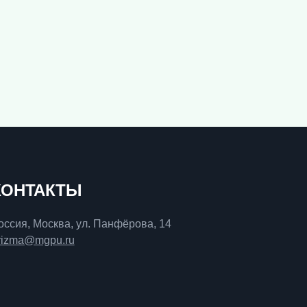
КОНТАКТЫ
оссия, Москва, ул. Панфёрова, 14
rizma@mgpu.ru