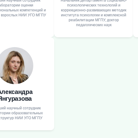
ий научный сотрудник
Начальник департамента социально-
аборатории оценки
психологических технологий и
иональных компетенций и
коррекционно-развивающих методик
я взрослых НИИ УГО МГПУ
института психологии и комплексной
реабилитации МГПУ, доктор
педагогических наук
Александра
Янгуразова
ий научный сотрудник
тории образовательных
труктур НИИ УГО МГПУ