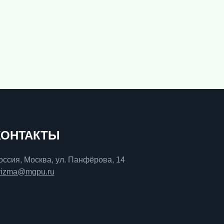
КОНТАКТЫ
оссия, Москва, ул. Панфёрова, 14
rizma@mgpu.ru