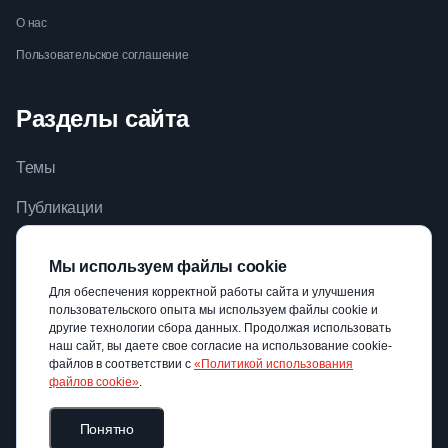
О нас
Пользовательское соглашение
Разделы сайта
Темы
Публикации
Видео
Мы используем файлы cookie
Библиотека
Для обеспечения корректной работы сайта и улучшения
пользовательского опыта мы используем файлы cookie и
Авторы
другие технологии сбора данных. Продолжая использовать
наш сайт, вы даете свое согласие на использование cookie-
файлов в соответствии с
«Политикой использования
файлов cookie»
.
Понятно
© ГАОУ ВО МГПУ, 2022 — 2026